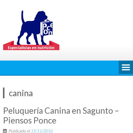
Saltar
al
contenido
canina
Peluquería Canina en Sagunto –
Piensos Ponce
Publicado el
15/11/2016